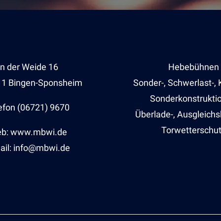
In der Weide 16
Hebebühnen
11 Bingen-Sponsheim
Sonder-, Schwerlast-, 
Sonderkonstrukti
efon (06721) 9670
Überlade-, Ausgleich
Torwetterschu
b: www.mbwi.de
ail: info@mbwi.de