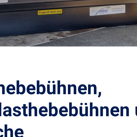
hebebühnen,
lasthebebühnen
che