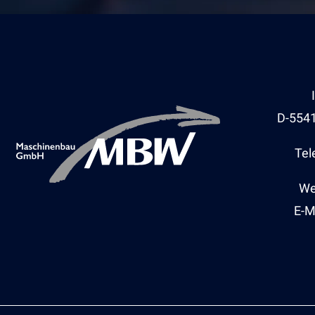
D-554
Tel
We
E-M